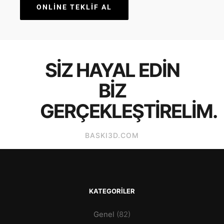
ONLINE TEKLIF AL
SIZ HAYAL EDIN
BIZ
GERÇEKLEŞTIRELIM.
BASKI3D.COM
KATEGORILER
Genel
(82)