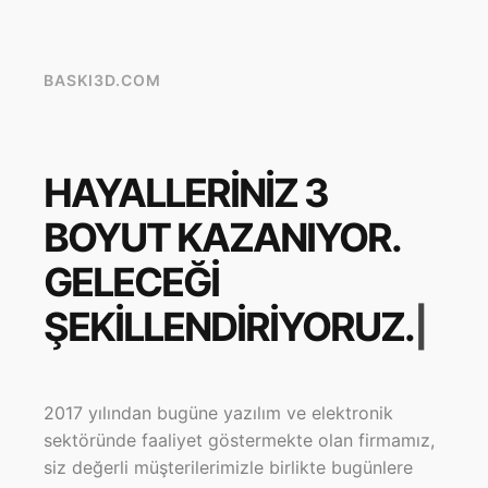
BASKI3D.COM
HAYALLERINIZ 3
BOYUT KAZANIYOR.
GELECEĞI
ŞEKILLENDIRIYORUZ.
|
2017 yılından bugüne yazılım ve elektronik
sektöründe faaliyet göstermekte olan firmamız,
siz değerli müşterilerimizle birlikte bugünlere